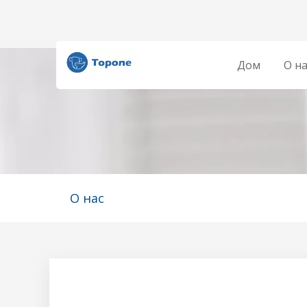
Дом
О на
О нас