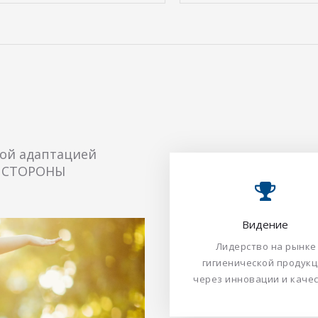
вой адаптацией
Е СТОРОНЫ
Видение​​​​​​​
Видение​​​​​​​
Лидерство на рынке
Лидерство на рынке
гигиенической продук
гигиенической продукц
через инновации и качество.​​
через инновации и качество.​​