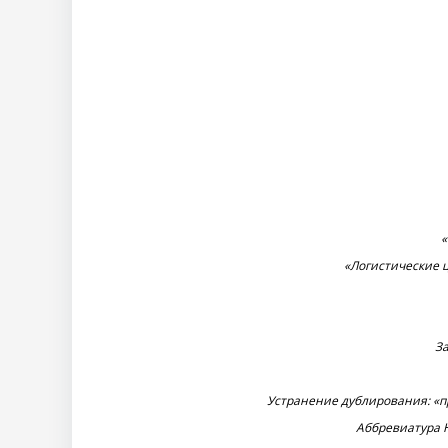
«
«Логистические ц
З
Устранение дублирования: «п
Аббревиатура 