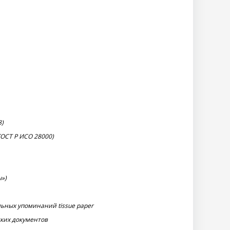
8)
ГОСТ Р ИСО 28000)
»)
ьных упоминаний tissue paper
ких документов